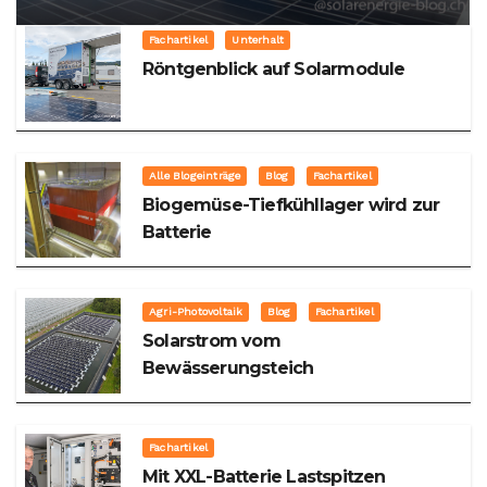
Fachartikel
Unterhalt
Röntgenblick auf Solarmodule
Alle Blogeinträge
Blog
Fachartikel
Biogemüse-Tiefkühllager wird zur
Batterie
Agri-Photovoltaik
Blog
Fachartikel
Solarstrom vom
Bewässerungsteich
Fachartikel
Mit XXL-Batterie Lastspitzen