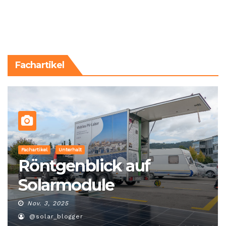
Fachartikel
Fachartikel
Unterhalt
Röntgenblick auf
Solarmodule
Nov. 3, 2025
@solar_blogger