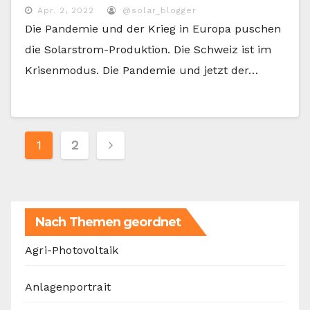
Apr. 2, 2022
@solar_blogger
Die Pandemie und der Krieg in Europa puschen
die Solarstrom-Produktion. Die Schweiz ist im
Krisenmodus. Die Pandemie und jetzt der…
Seitennummerierung
1
2
der
Beiträge
Nach Themen geordnet
Agri-Photovoltaik
Anlagenportrait