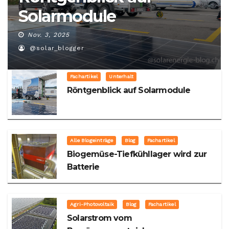
Solarmodule
Nov. 3, 2025
@solar_blogger
Fachartikel
Unterhalt
Röntgenblick auf Solarmodule
Alle Blogeinträge
Blog
Fachartikel
Biogemüse-Tiefkühllager wird zur
Batterie
Agri-Photovoltaik
Blog
Fachartikel
Solarstrom vom