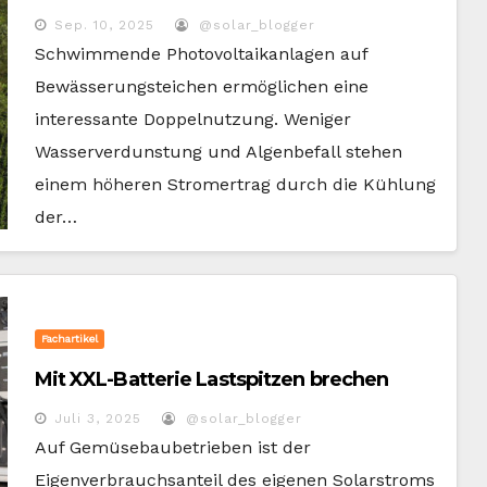
Sep. 10, 2025
@solar_blogger
Schwimmende Photovoltaikanlagen auf
Bewässerungsteichen ermöglichen eine
interessante Doppelnutzung. Weniger
Wasserverdunstung und Algenbefall stehen
einem höheren Stromertrag durch die Kühlung
der…
Fachartikel
Mit XXL-Batterie Lastspitzen brechen
Juli 3, 2025
@solar_blogger
Auf Gemüsebaubetrieben ist der
Eigenverbrauchsanteil des eigenen Solarstroms