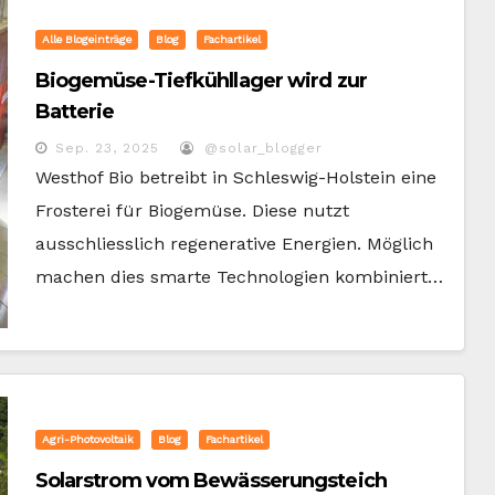
Alle Blogeinträge
Blog
Fachartikel
Biogemüse-Tiefkühllager wird zur
Batterie
Sep. 23, 2025
@solar_blogger
Westhof Bio betreibt in Schleswig-Holstein eine
Frosterei für Biogemüse. Diese nutzt
ausschliesslich regenerative Energien. Möglich
machen dies smarte Technologien kombiniert…
Agri-Photovoltaik
Blog
Fachartikel
Solarstrom vom Bewässerungsteich