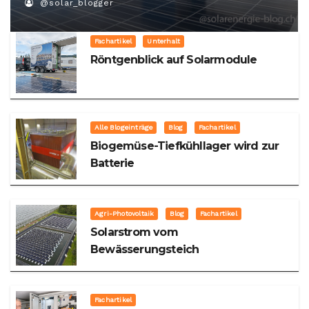
@solar_blogger
Fachartikel
Unterhalt
Röntgenblick auf Solarmodule
Alle Blogeinträge
Blog
Fachartikel
Biogemüse-Tiefkühllager wird zur
Batterie
Agri-Photovoltaik
Blog
Fachartikel
Solarstrom vom
Bewässerungsteich
Fachartikel