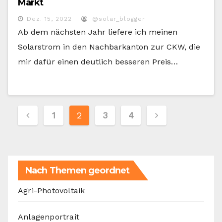
Markt
Dez. 15, 2022
@solar_blogger
Ab dem nächsten Jahr liefere ich meinen
Solarstrom in den Nachbarkanton zur CKW, die
mir dafür einen deutlich besseren Preis…
Seitennummerierung
1
2
3
4
der
Beiträge
Nach Themen geordnet
Agri-Photovoltaik
Anlagenportrait