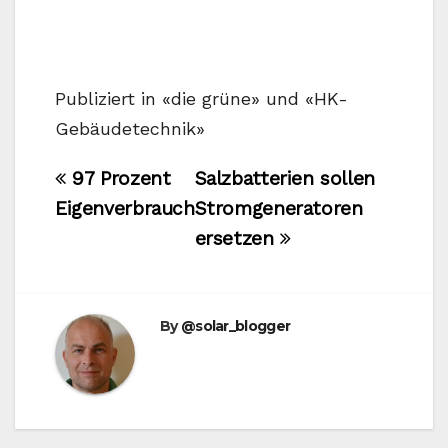
Publiziert in «die grüne» und «HK-
Gebäudetechnik»
Beitragsnavigation
97 Prozent
Salzbatterien sollen
Eigenverbrauch
Stromgeneratoren
ersetzen
By
@solar_blogger