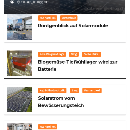
@solar_blogger
Fachartikel
Unterhalt
Röntgenblick auf Solarmodule
Alle Blogeinträge
Blog
Fachartikel
Biogemüse-Tiefkühllager wird zur
Batterie
Agri-Photovoltaik
Blog
Fachartikel
Solarstrom vom
Bewässerungsteich
Fachartikel