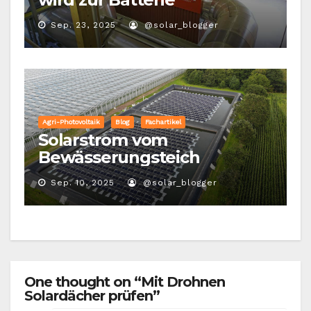
Sep. 23, 2025
@solar_blogger
Agri-Photovoltaik
Blog
Fachartikel
Solarstrom vom
Bewässerungsteich
Sep. 10, 2025
@solar_blogger
One thought on “Mit Drohnen
Solardächer prüfen”