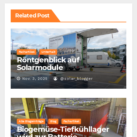
Related Post
Fachartikel
Unterhalt
Röntgenblick auf
Solarmodule
Nov. 3, 2025
@solar_blogger
Alle Blogeinträge
Blog
Fachartikel
Biogemüse-Tiefkühllager
wird zur Batterie