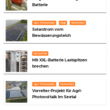
Batterie
Agri-Photovoltaik
Blog
Fachartikel
Solarstrom vom
Bewässerungsteich
Fachartikel
Mit XXL-Batterie Lastspitzen
brechen
Agri-Photovoltaik
Fachartikel
Vorreiter-Projekt für Agri-
Photovoltaik im Seetal