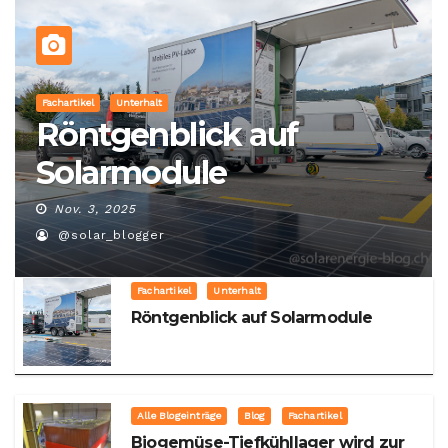
Fachartikel
Unterhalt
Röntgenblick auf
Solarmodule
Nov. 3, 2025
@solar_blogger
Fachartikel
Unterhalt
Röntgenblick auf Solarmodule
Alle Blogeinträge
Blog
Fachartikel
Biogemüse-Tiefkühllager wird zur