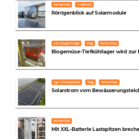
Fachartikel
Unterhalt
Röntgenblick auf Solarmodule
Alle Blogeinträge
Blog
Fachartikel
Biogemüse-Tiefkühllager wird zur 
Agri-Photovoltaik
Blog
Fachartikel
Solarstrom vom Bewässerungsteic
Fachartikel
Mit XXL-Batterie Lastspitzen brech