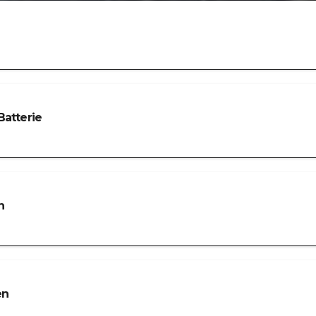
Batterie
h
en